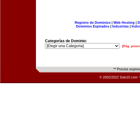
Registro de Dominios
|
Web Hosting
|
D
Dominios Expirados
|
Industrias
|
Indu
Categorías de Dominio:
[Pág. princi
** Precios expre
© 2002/2022 Solo10.com