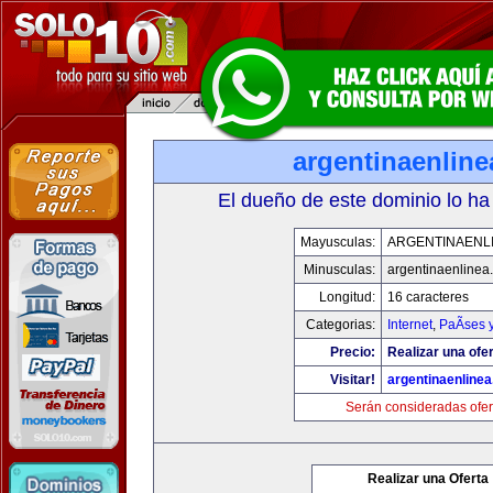
argentinaenlin
El dueño de este dominio lo ha
Mayusculas:
ARGENTINAENL
Minusculas:
argentinaenlinea
Longitud:
16 caracteres
Categorias:
Internet
,
PaÃ­ses 
Precio:
Realizar una ofer
Visitar!
argentinaenline
Serán consideradas ofer
Realizar una Oferta