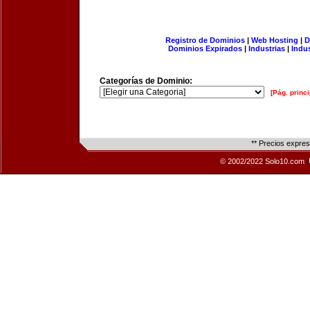
Registro de Dominios
|
Web Hosting
|
D
Dominios Expirados
|
Industrias
|
Indu
Categorías de Dominio:
[Pág. princi
** Precios expre
© 2002/2022 Solo10.com