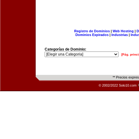
Registro de Dominios
|
Web Hosting
|
D
Dominios Expirados
|
Industrias
|
Indu
Categorías de Dominio:
[Pág. princi
** Precios expre
© 2002/2022 Solo10.com