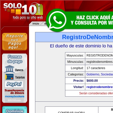
RegistroDeNomb
El dueño de este dominio lo ha
Mayusculas:
REGISTRODENO
Minusculas:
registrodenombres
Longitud:
17 caracteres
Categorias:
Gobierno
,
Socieda
Precio:
$600.00
Visitar!
registrodenombr
Serán consideradas ofer
R