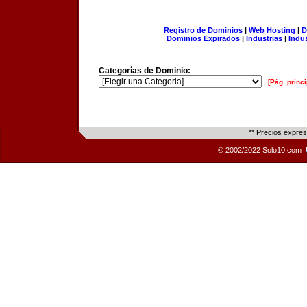
Registro de Dominios
|
Web Hosting
|
D
Dominios Expirados
|
Industrias
|
Indu
Categorías de Dominio:
[Pág. princi
** Precios expre
© 2002/2022 Solo10.com