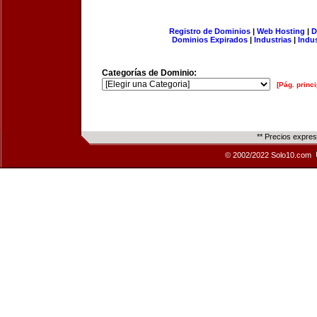
Registro de Dominios
|
Web Hosting
|
D
Dominios Expirados
|
Industrias
|
Indu
Categorías de Dominio:
[Pág. princi
** Precios expre
© 2002/2022 Solo10.com