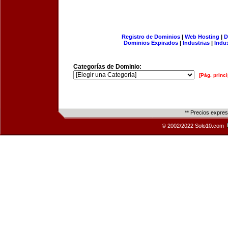
Registro de Dominios
|
Web Hosting
|
D
Dominios Expirados
|
Industrias
|
Indu
Categorías de Dominio:
[Pág. princi
** Precios expre
© 2002/2022 Solo10.com