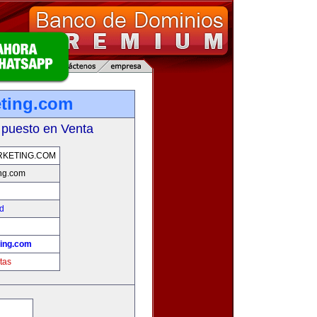
ting.com
 puesto en Venta
RKETING.COM
ng.com
ad
ing.com
tas