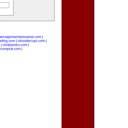
ensajeriaempresarial.com
|
eting.com
|
vinosdecuyo.com
|
|
clickpymes.com
|
decomprar.com
|