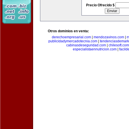
Precio Ofrecido $
Otros dominios en venta:
derechoempresarial.com
|
mendozavinos.com
|
m
publicidadymercadotecnia.com
|
tendenciasdemark
cabinasdeseguridad.com
|
chilesoft.com
especialistaennutricion.com
|
facil