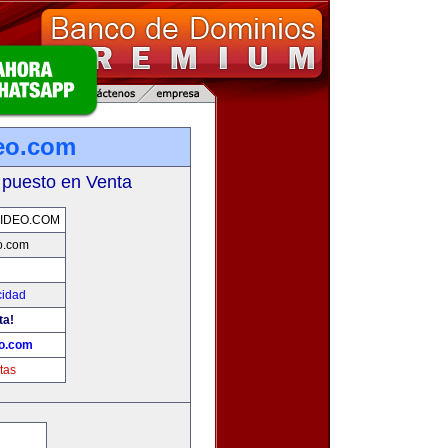
eo.com
 puesto en Venta
IDEO.COM
o.com
cidad
ta!
eo.com
tas