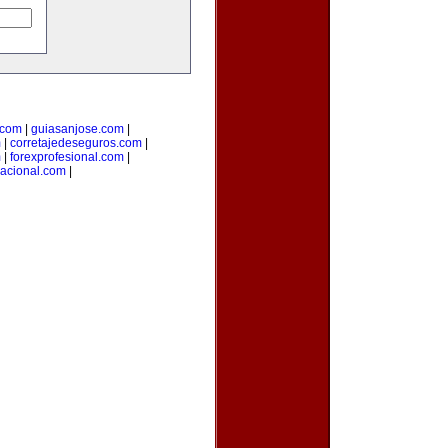
.com
|
guiasanjose.com
|
m
|
corretajedeseguros.com
|
m
|
forexprofesional.com
|
nacional.com
|