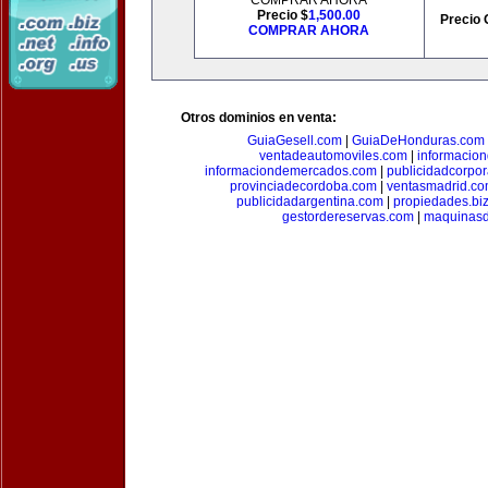
COMPRAR AHORA
Precio $
1,500.00
Precio 
COMPRAR AHORA
Otros dominios en venta:
GuiaGesell.com
|
GuiaDeHonduras.com
ventadeautomoviles.com
|
informacio
informaciondemercados.com
|
publicidadcorpor
provinciadecordoba.com
|
ventasmadrid.c
publicidadargentina.com
|
propiedades.bi
gestordereservas.com
|
maquinasd