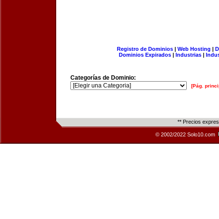
Registro de Dominios
|
Web Hosting
|
D
Dominios Expirados
|
Industrias
|
Indu
Categorías de Dominio:
[Pág. princi
** Precios expre
© 2002/2022 Solo10.com