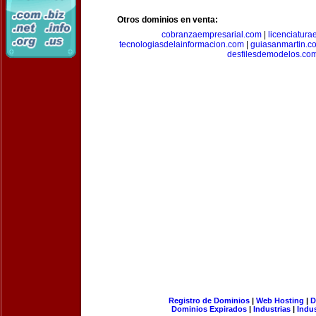
Otros dominios en venta:
cobranzaempresarial.com
|
licenciatura
tecnologiasdelainformacion.com
|
guiasanmartin.c
desfilesdemodelos.co
Registro de Dominios
|
Web Hosting
|
D
Dominios Expirados
|
Industrias
|
Indu