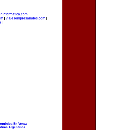
eninformatica.com
|
om
|
viajesempresariales.com
|
m
|
ominios En Venta
strias Argentinas