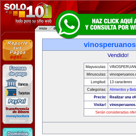
vinosperuano
Vendido!
Mayusculas:
VINOSPERUA
Minusculas:
vinosperuanos
Longitud:
13 caracteres
Categorias:
Alimentos y Be
Precio:
Realizar una of
Visitar!
vinosperuanos
Serán consideradas ofer