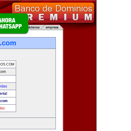
s.com
NOS.COM
.com
bidas
erta!
.com
tas