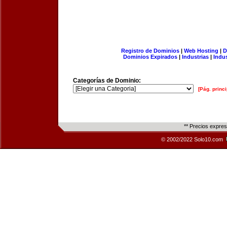
Registro de Dominios
|
Web Hosting
|
D
Dominios Expirados
|
Industrias
|
Indu
Categorías de Dominio:
[Pág. princi
** Precios expre
© 2002/2022 Solo10.com