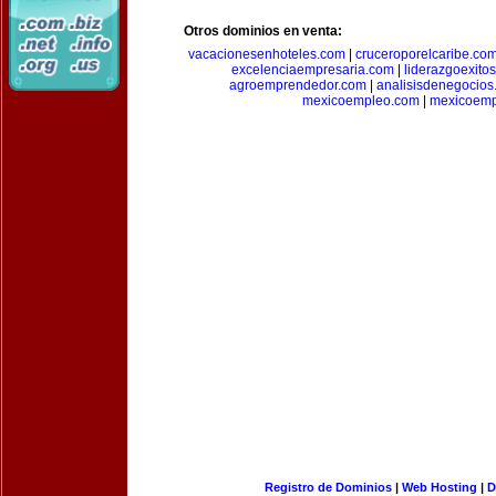
Otros dominios en venta:
vacacionesenhoteles.com
|
cruceroporelcaribe.co
excelenciaempresaria.com
|
liderazgoexito
agroemprendedor.com
|
analisisdenegocios
mexicoempleo.com
|
mexicoemp
Registro de Dominios
|
Web Hosting
|
D