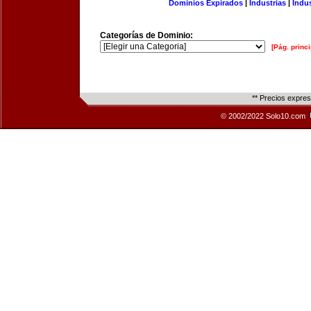
Dominios Expirados
|
Industrias
|
Indu
Categorías de Dominio:
[Pág. princi
** Precios expre
© 2002/2022 Solo10.com