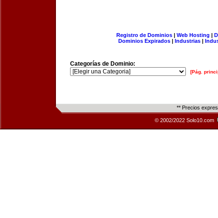
Registro de Dominios
|
Web Hosting
|
D
Dominios Expirados
|
Industrias
|
Indu
Categorías de Dominio:
[Pág. princi
** Precios expre
© 2002/2022 Solo10.com