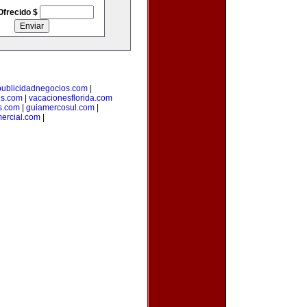
Ofrecido $
publicidadnegocios.com
|
es.com
|
vacacionesflorida.com
s.com
|
guiamercosul.com
|
ercial.com
|