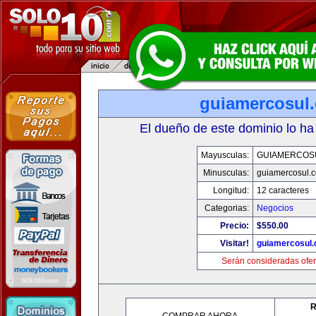
guiamercosul
El dueño de este dominio lo ha
Mayusculas:
GUIAMERCOS
Minusculas:
guiamercosul.
Longitud:
12 caracteres
Categorias:
Negocios
Precio:
$550.00
Visitar!
guiamercosul
Serán consideradas ofer
R