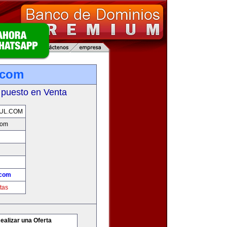
.com
 puesto en Venta
UL.COM
com
.com
tas
ealizar una Oferta