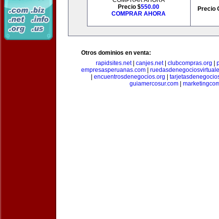
COMPRAR AHORA
Precio $
550.00
Precio 
COMPRAR AHORA
Otros dominios en venta:
rapidsites.net
|
canjes.net
|
clubcompras.org
|
empresasperuanas.com
|
ruedasdenegociosvirtual
|
encuentrosdenegocios.org
|
tarjetasdenegocio
guiamercosur.com
|
marketingcom