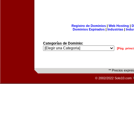
Registro de Dominios
|
Web Hosting
|
D
Dominios Expirados
|
Industrias
|
Indu
Categorías de Dominio:
[Pág. princi
** Precios expre
© 2002/2022 Solo10.com