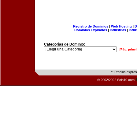
Registro de Dominios
|
Web Hosting
|
D
Dominios Expirados
|
Industrias
|
Indu
Categorías de Dominio:
[Pág. princi
** Precios expre
© 2002/2022 Solo10.com