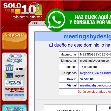
meetingsbydesi
El dueño de este dominio lo ha
Mayusculas:
MEETINGSBYDESIGN
Minusculas:
meetingsbydesign.co
Longitud:
16 caracteres
Categorias:
Negocios
,
Viajes,Turi
Precio:
$2,500.00
Visitar!
meetingsbydesign.c
Serán consideradas ofer
R