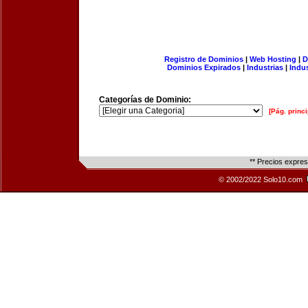
Registro de Dominios
|
Web Hosting
|
D
Dominios Expirados
|
Industrias
|
Indu
Categorías de Dominio:
[Pág. princi
** Precios expre
© 2002/2022 Solo10.com