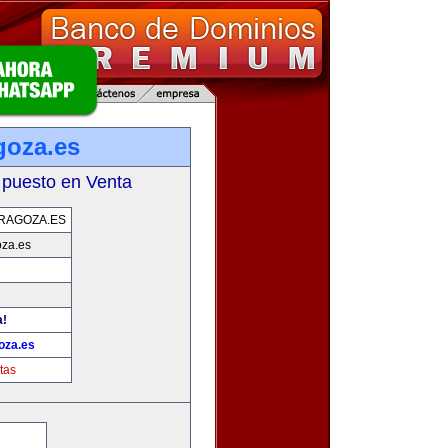
goza.es
 puesto en Venta
RAGOZA.ES
oza.es
a!
oza.es
tas