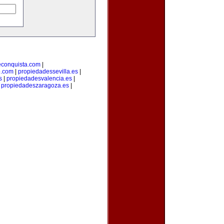
econquista.com
|
o.com
|
propiedadessevilla.es
|
s
|
propiedadesvalencia.es
|
|
propiedadeszaragoza.es
|