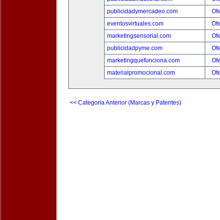
publicidadymercadeo.com
Ofe
eventosvirtuales.com
Ofe
marketingsensorial.com
Ofe
publicidadpyme.com
Ofe
marketingquefunciona.com
Ofe
materialpromocional.com
Ofe
<< Categoria Anterior (Marcas y Patentes)