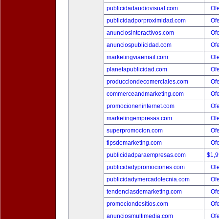
publicidadaudiovisual.com
Ofe
publicidadporproximidad.com
Ofe
anunciosinteractivos.com
Ofe
anunciospublicidad.com
Ofe
marketingviaemail.com
Ofe
planetapublicidad.com
Ofe
producciondecomerciales.com
Ofe
commerceandmarketing.com
Ofe
promocioneninternet.com
Ofe
marketingempresas.com
Ofe
superpromocion.com
Ofe
tipsdemarketing.com
Ofe
publicidadparaempresas.com
$1,
publicidadypromociones.com
Ofe
publicidadymercadotecnia.com
Ofe
tendenciasdemarketing.com
Ofe
promociondesitios.com
Ofe
anunciosmultimedia.com
Ofe