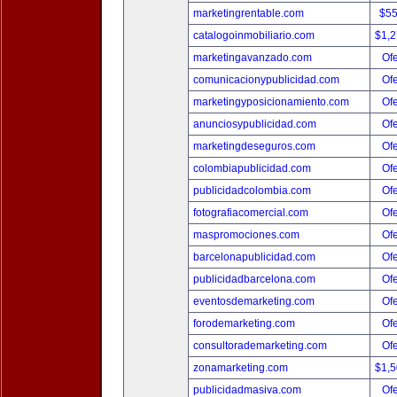
marketingrentable.com
$5
catalogoinmobiliario.com
$1,
marketingavanzado.com
Ofe
comunicacionypublicidad.com
Ofe
marketingyposicionamiento.com
Ofe
anunciosypublicidad.com
Ofe
marketingdeseguros.com
Ofe
colombiapublicidad.com
Ofe
publicidadcolombia.com
Ofe
fotografiacomercial.com
Ofe
maspromociones.com
Ofe
barcelonapublicidad.com
Ofe
publicidadbarcelona.com
Ofe
eventosdemarketing.com
Ofe
forodemarketing.com
Ofe
consultorademarketing.com
Ofe
zonamarketing.com
$1,
publicidadmasiva.com
Ofe