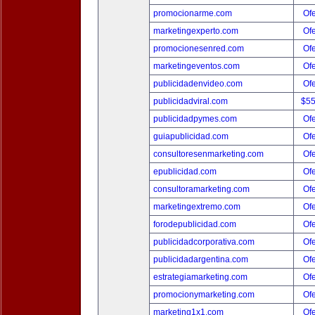
promocionarme.com
Ofe
marketingexperto.com
Ofe
promocionesenred.com
Ofe
marketingeventos.com
Ofe
publicidadenvideo.com
Ofe
publicidadviral.com
$5
publicidadpymes.com
Ofe
guiapublicidad.com
Ofe
consultoresenmarketing.com
Ofe
epublicidad.com
Ofe
consultoramarketing.com
Ofe
marketingextremo.com
Ofe
forodepublicidad.com
Ofe
publicidadcorporativa.com
Ofe
publicidadargentina.com
Ofe
estrategiamarketing.com
Ofe
promocionymarketing.com
Ofe
marketing1x1.com
Ofe