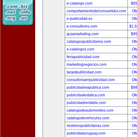
e-catalogo.com
$8
comportamientodelconsumidor.com
Ofe
e-publicidad.es
Ofe
e-consultores.com
$1,
guiamarketing.com
$9
catalogospublicitarios.com
Ofe
e-catalogos.com
Ofe
feriapublicidad.com
Ofe
marketingnegocios.com
Ofe
targetpublicidad.com
Ofe
consultoriaenpublicidad.com
Ofe
publicidadviapublica.com
$9
publicidadestatica.com
Ofe
publicidadrentable.com
Ofe
catalogodeautomoviles.com
Ofe
catalogodevehiculos.com
Ofe
modelospublicitarias.com
Ofe
publicidaduruguay.com
Ofe