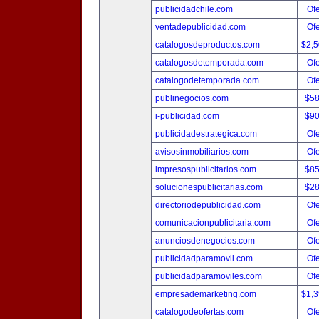
publicidadchile.com
Ofe
ventadepublicidad.com
Ofe
catalogosdeproductos.com
$2,
catalogosdetemporada.com
Ofe
catalogodetemporada.com
Ofe
publinegocios.com
$5
i-publicidad.com
$9
publicidadestrategica.com
Ofe
avisosinmobiliarios.com
Ofe
impresospublicitarios.com
$8
solucionespublicitarias.com
$2
directoriodepublicidad.com
Ofe
comunicacionpublicitaria.com
Ofe
anunciosdenegocios.com
Ofe
publicidadparamovil.com
Ofe
publicidadparamoviles.com
Ofe
empresademarketing.com
$1,
catalogodeofertas.com
Ofe