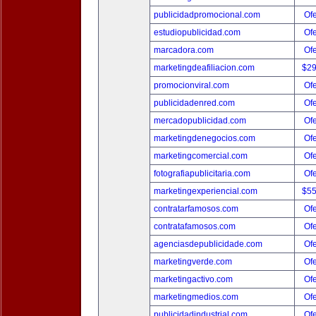
publicidadpromocional.com
Ofe
estudiopublicidad.com
Ofe
marcadora.com
Ofe
marketingdeafiliacion.com
$2
promocionviral.com
Ofe
publicidadenred.com
Ofe
mercadopublicidad.com
Ofe
marketingdenegocios.com
Ofe
marketingcomercial.com
Ofe
fotografiapublicitaria.com
Ofe
marketingexperiencial.com
$5
contratarfamosos.com
Ofe
contratafamosos.com
Ofe
agenciasdepublicidade.com
Ofe
marketingverde.com
Ofe
marketingactivo.com
Ofe
marketingmedios.com
Ofe
publicidadindustrial.com
Ofe